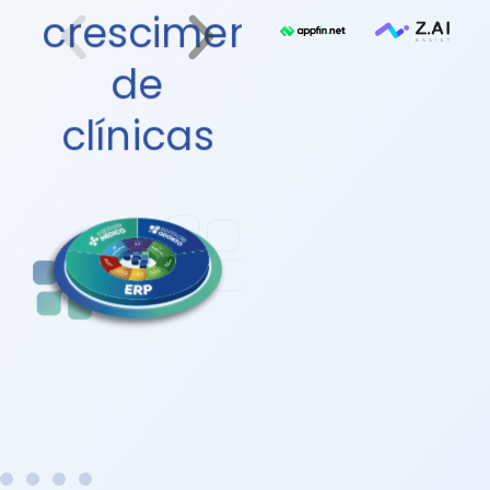
soluções
crescimento
completas e
de
personalizadas
para
gestão
clínicas
de clínicas
médicas e
odontológicas
.
Quero
saber mais