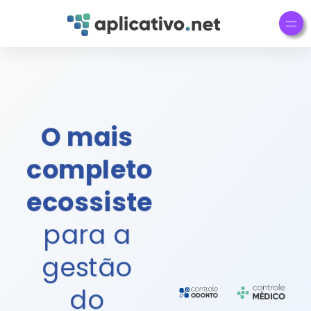
O ERP para
Clínicas
Tecnologia de
O mais
Ponta para a
Gestão em
completo
Saúde.
ecossistema
para a
gestão
do
Nossas